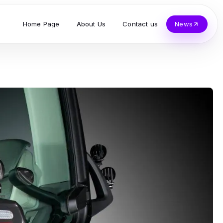
Home Page
About Us
Contact us
News