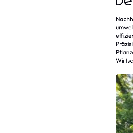
De
Nachha
umwelt
effizi
Präzis
Pflanz
Wirtsc