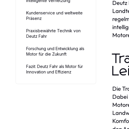
Intelligente Vernetzung
Deutz 
Landte
Kundenservice und weltweite
regelm
Präsenz
intell
Praxisbewährte Technik von
Motore
Deutz Fahr
Forschung und Entwicklung als
Motor für die Zukunft
Tr
Fazit: Deutz Fahr als Motor für
Le
Innovation und Effizienz
Die Tr
Dabei 
Motore
Landwi
Komfo
den Ar