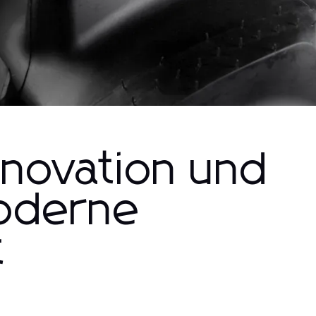
nnovation und
moderne
t