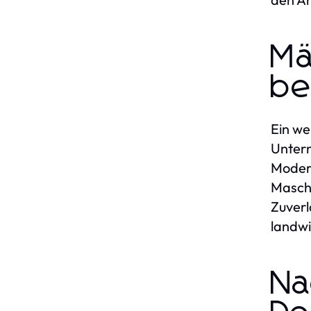
Mä
be
Ein we
Untern
Modern
Maschi
Zuverl
landwi
Na