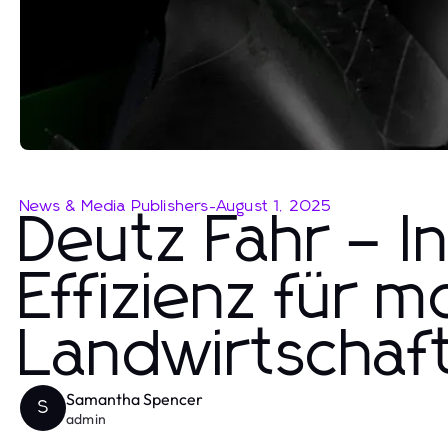
News & Media Publishers
-
August 1, 2025
Deutz Fahr – I
Effizienz für 
Landwirtschaf
Samantha Spencer
S
admin