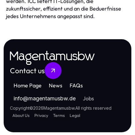
werden. 1CC liefert IT-Lösungen, die
zukunftssicher, effizient und an die Beduerfnisse
jedes Unternehmens angepasst sind.
Magentamusbw
Contact us
Home Page
News
FAQs
Jobs
info
@
magentamusbw.de
Copyright
©
2026
Magentamusbw
.
All rights reserved
About Us
Privacy
Terms
Legal