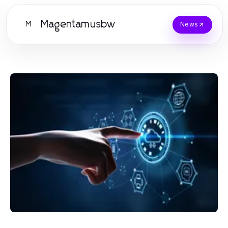
Magentamusbw
M
News