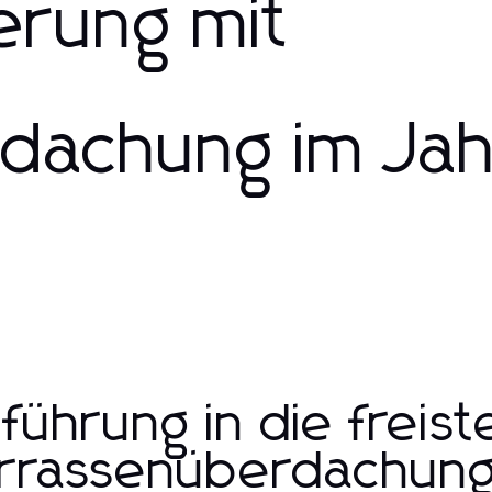
erung mit
dachung im Jah
nführung in die frei
rrassenüberdachun