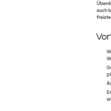
Überda
auch b
freist
Vor
W
W
G
p
Ä
E
w