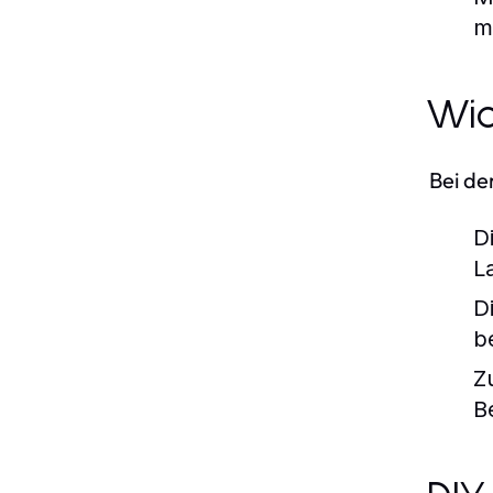
m
Wic
Bei de
D
L
D
b
Z
B