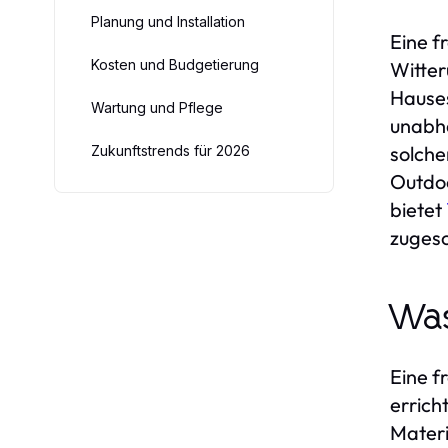
Planung und Installation
Eine f
Kosten und Budgetierung
Witter
Hauses
Wartung und Pflege
unabhä
solch
Zukunftstrends für 2026
Outdoo
bietet
zugesc
Was
Eine f
errich
Materi