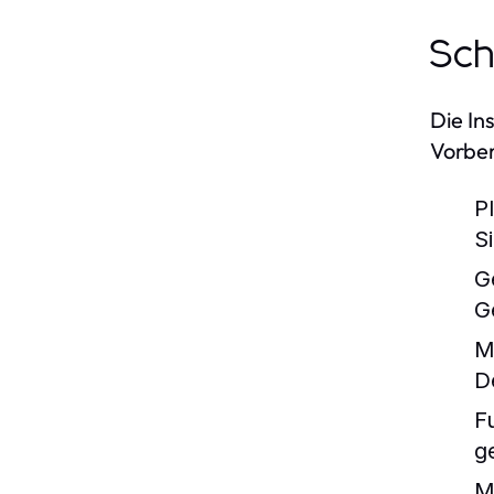
Sch
Die In
Vorber
P
S
G
G
M
D
F
g
M