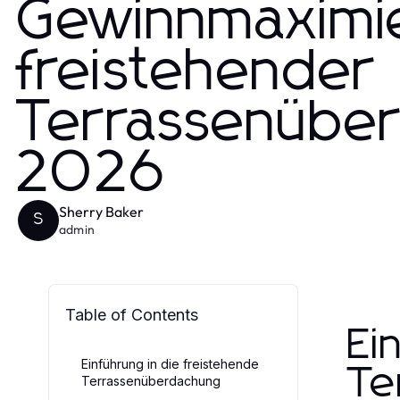
Gewinnmaximi
freistehender
Terrassenüber
2026
Sherry Baker
S
admin
Table of Contents
Ei
Einführung in die freistehende
Te
Terrassenüberdachung