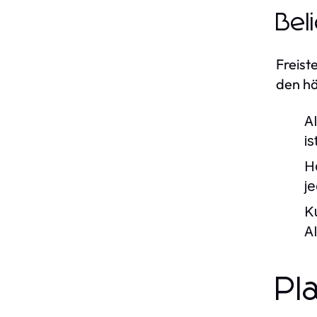
Bel
Freist
den hä
A
i
H
j
K
A
Pl