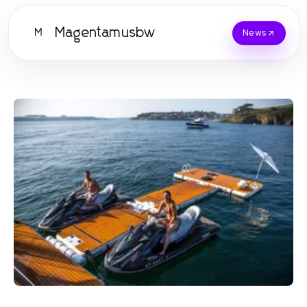
Magentamusbw
M
News