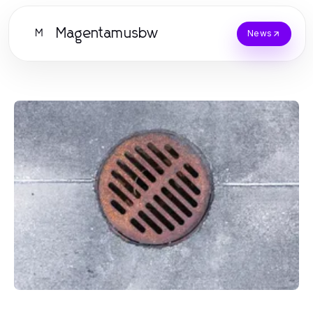
Magentamusbw
M
News