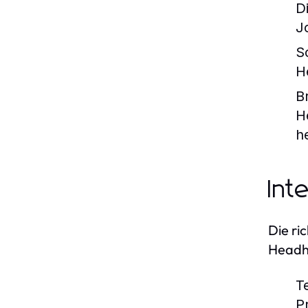
D
J
S
H
B
H
h
Int
Die ri
Headhu
T
P