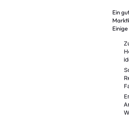
Ein gu
Marktk
Einige
Z
H
i
Sc
R
F
E
A
W