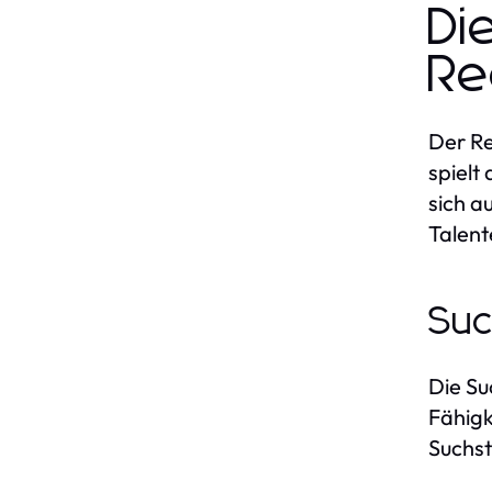
Di
Re
Der Re
spielt
sich a
Talen
Suc
Die Su
Fähigk
Suchst