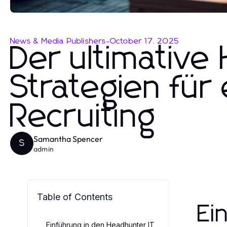
News & Media Publishers
-
October 17, 2025
Der ultimative
Strategien für 
Recruiting
Samantha Spencer
S
admin
Table of Contents
Ei
Einführung in den Headhunter IT