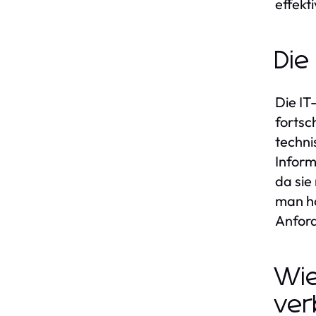
effekt
Die
Die IT
fortsc
techni
Inform
da sie
man ho
Anford
Wie
ver