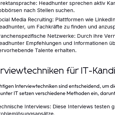
irektansprache:
Headhunter sprechen aktiv Kand
obbörsen nach Stellen suchen.
ocial Media Recruiting:
Plattformen wie LinkedIn
eadhunter, um Fachkräfte zu finden und anzus
ranchenspezifische Netzwerke:
Durch ihre Ver
eadhunter Empfehlungen und Informationen übe
ervorhebende Talente erhalten.
erviewtechniken für IT-Kand
chtigen Interviewtechniken sind entscheidend, um di
nter IT setzen verschiedene Methoden ein, darunt
echnische Interviews:
Diese Interviews testen 
roblemlösungsansätze.