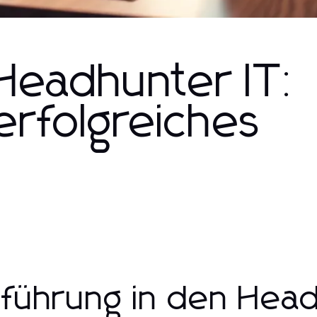
 Headhunter IT:
erfolgreiches
nführung in den Head