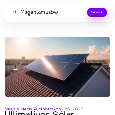
Magentamusbw
M
News
News & Media Publishers
-
May 25, 2025