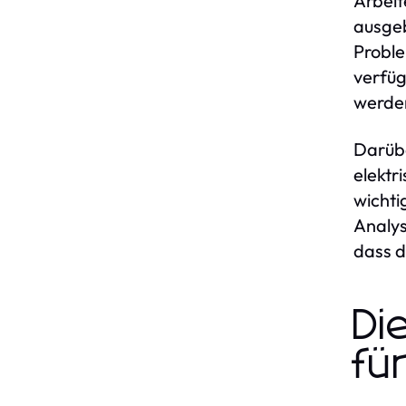
Arbeit
ausgeb
Proble
verfüg
werde
Darübe
elektr
wichti
Analys
dass d
Di
fü