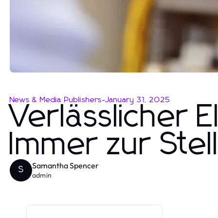
News & Media Publishers
-
January 31, 2025
Verlässlicher E
Immer zur Stell
Samantha Spencer
S
admin