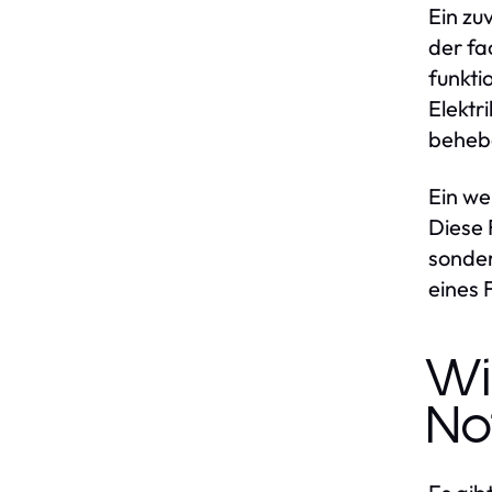
Ein zu
der fa
funkti
Elektr
behebe
Ein we
Diese 
sonder
eines 
Wi
No