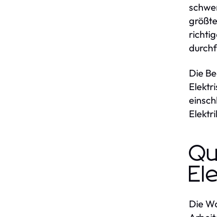
schwer
größte
richti
durchf
Die Be
Elektr
einsch
Elektr
Qu
El
Die Wa