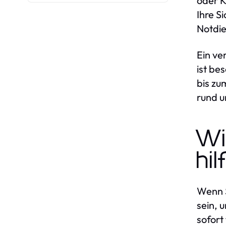
oder K
Ihre S
Notdie
Ein ve
ist be
bis zu
rund u
Wi
hil
Wenn S
sein, 
sofort