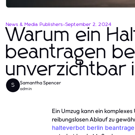
News & Media Publishers
-
September 2, 2024
Warum ein Hal
beantragen be
unverzichtbar i
Samantha Spencer
S
admin
Ein Umzug kann ein komplexes U
reibungslosen Ablauf zu gewähr
halteverbot berlin beantrag